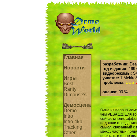
Главная
разработчик:
Deat
Новости
год издания:
1997 
видеорежимы:
S
Игры
участие:
1 Mekka
проблемы:
DOS
Best
Rarity
оценка:
90 %
Dimouse's
Демосцена
Demo
Одна из первых демо
чем VESA 1.2. Для т
Intro
сейчас многие эффек
Intro 4kb
подошли к созданию 
Tracking
смысл, связанный с 
между частями появл
Other
почитать в конце ри