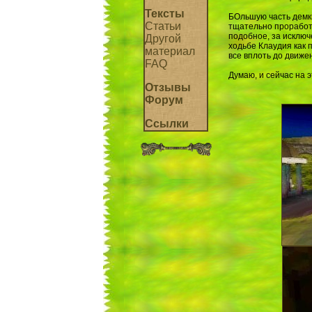
Тексты
БОльшую часть демки
Статьи
тщательно проработ
подобное, за исключ
Другой
ходьбе Клаудия как 
материал
все вплоть до движен
FAQ
Думаю, и сейчас на э
Отзывы
Форум
Ссылки