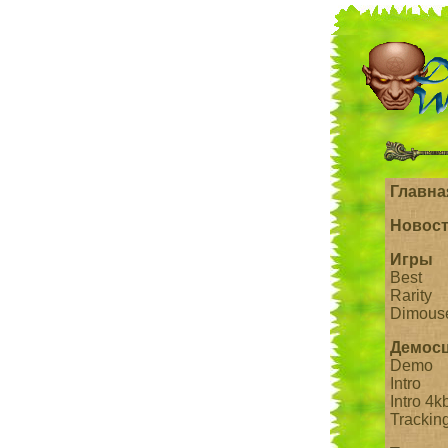
Главна
Новос
Игры
Best
Rarity
Dimous
Демос
Demo
Intro
Intro 4k
Trackin