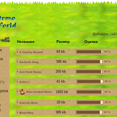
Добавить сайт
Название
Размер
Оценка
я
93 kb
95 %
A Journey Beyond
ти
395 kb
90 %
Aardvark Song
250 kb
95 %
Act1 Part2 Remix
41 kb
e's
90 %
Action 1
цена
1932 kb
Alien Incident Music
95 %
20 kb
90 %
Anarchy Menu
b
g
385 kb
90 %
Blood Mary