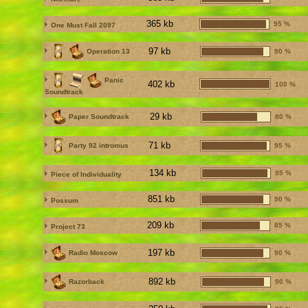
365 kb
95 %
One Must Fall 2097
97 kb
Operation 13
90 %
Panic
402 kb
100 %
Soundtrack
29 kb
Paper Soundtrack
80 %
71 kb
Party 92 intromus
95 %
134 kb
95 %
Piece of Individuality
851 kb
90 %
Possum
209 kb
85 %
Project 73
197 kb
Radio Moscow
90 %
892 kb
Razorback
90 %