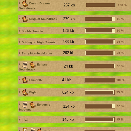
Desert Dreams
257 kb
100 %
Soundtrack
279 kb
Disgust Soundtrack
90 %
126 kb
90 %
Double Trouble
483 kb
95 %
Driving on Night Streets
262 kb
95 %
Early Morning Murder
Eclipse
24 kb
95 %
Soundtrack
41 kb
Eha-ch07
100 %
624 kb
Eight
95 %
Epidemic
124 kb
90 %
Introtune
145 kb
95 %
Etxe