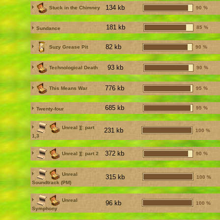
134 kb
Stuck in the Chimney
90 %
181 kb
85 %
Sundance
82 kb
Suzy Grease Pit
90 %
93 kb
Technological Death
90 %
776 kb
This Means War
95 %
685 kb
95 %
Twenty-four
Unreal ][: part
231 kb
100 %
1,3
372 kb
Unreal ][: part 2
90 %
Unreal
315 kb
100 %
Soundtrack (PM)
Unreal
96 kb
100 %
Symphony