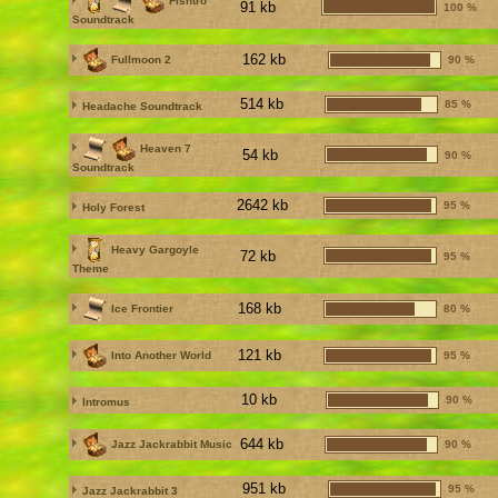
Fishtro
91 kb
100 %
Soundtrack
162 kb
Fullmoon 2
90 %
514 kb
85 %
Headache Soundtrack
Heaven 7
54 kb
90 %
Soundtrack
2642 kb
95 %
Holy Forest
Heavy Gargoyle
72 kb
95 %
Theme
168 kb
Ice Frontier
80 %
121 kb
Into Another World
95 %
10 kb
90 %
Intromus
644 kb
Jazz Jackrabbit Music
90 %
951 kb
95 %
Jazz Jackrabbit 3