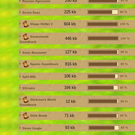
250 kb
95 %
Russian Agression
225 kb
80 %
Seven Seas
604 kb
Shape Shifter 2
100 %
Smokebomb
446 kb
100 %
Soundtrack
127 kb
95 %
Sonic Booooom!
816 kb
Sparks Soundtrack
95 %
106 kb
90 %
Split Milk
194 kb
85 %
SSI-intro
Stickman's World
12 kb
95 %
Soundtrack
71 kb
Stink Bomb
95 %
93 kb
85 %
Street Jungle