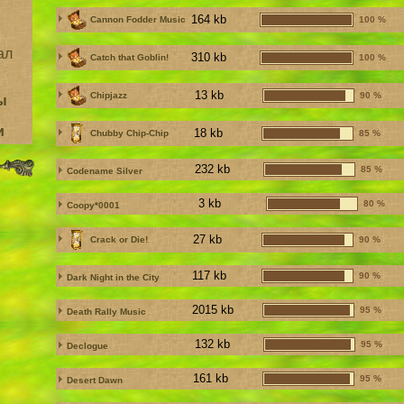
164 kb
Cannon Fodder Music
100 %
ал
310 kb
Catch that Goblin!
100 %
13 kb
Chipjazz
90 %
ы
и
18 kb
Chubby Chip-Chip
85 %
232 kb
85 %
Codename Silver
3 kb
80 %
Coopy*0001
27 kb
Crack or Die!
90 %
117 kb
90 %
Dark Night in the City
2015 kb
95 %
Death Rally Music
132 kb
95 %
Declogue
161 kb
95 %
Desert Dawn