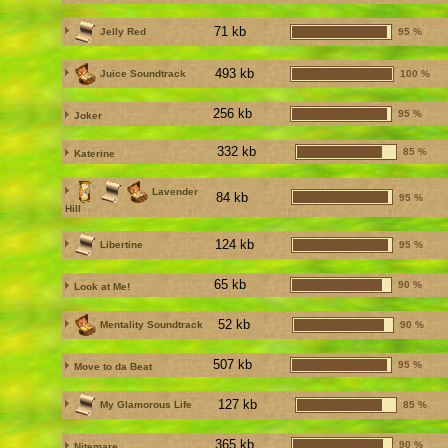
71 kb
Jelly Red
95 %
493 kb
Juice Soundtrack
100 %
256 kb
95 %
Joker
332 kb
85 %
Katerine
Lavender
84 kb
95 %
Hill
124 kb
Libertine
95 %
65 kb
90 %
Look at Me!
52 kb
Mentality Soundtrack
90 %
507 kb
95 %
Move to da Beat
127 kb
My Glamorous Life
85 %
365 kb
90 %
Nitemare