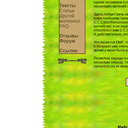
одним человеком (пл
Тексты
нескольких мелочей 
Статьи
Здесь пойдет речь к
Другой
известнейшему трек
материал
C.C.Catch/Renaissanc
FAQ
английски). и не на
способностями C.C.C
И действительно, ег
Отзывы
Форум
Что касается OMF, то
я полушал уже очень
Ссылки
время у меня была в
Поскольку раунды в 
несколько секунд), т
сказалось на их кач
Made