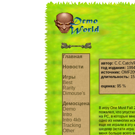
Главная
автор:
C.C.Catch/
Новости
год издания:
1994 
источник:
OMF20
Игры
длительность:
15
Best
оценка:
95 %
Rarity
Dimouse's
Демосцена
В игру One Must Fall
Demo
пожалел, что упустил
Intro
на PC, в которые мн
Intro 4kb
одно из немногих иск
Tracking
еще не играли в эту 
шедевр (кстати игра
Other
меня больше всего во