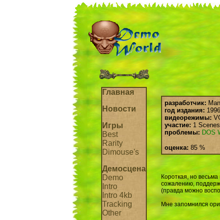
Главная
разработчик:
Man
Новости
год издания:
1996 
видеорежимы:
V
Игры
участие:
1 Scenes
проблемы:
DOS
Best
Rarity
оценка:
85 %
Dimouse's
Демосцена
Demo
Короткая, но весьма 
сожалению, поддержи
Intro
(правда можно воспо
Intro 4kb
Tracking
Мне запомнился ори
Other