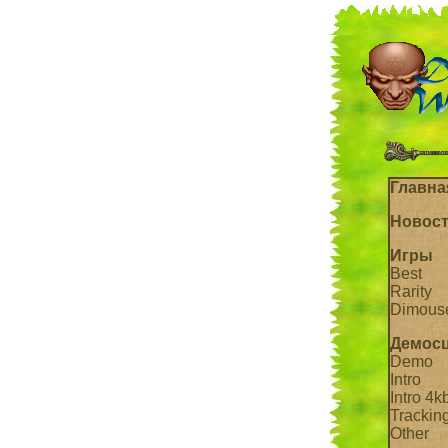
Главна
Новос
Игры
Best
Rarity
Dimous
Демос
Demo
Intro
Intro 4k
Trackin
Other