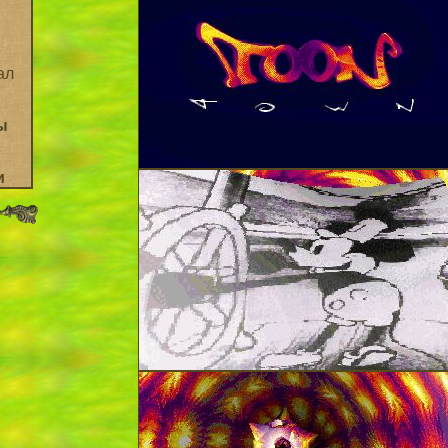
ал
ы
и