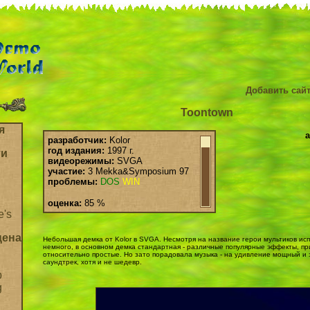
Добавить сайт
Toontown
я
а
разработчик:
Kolor
год издания:
1997 г.
ти
видеорежимы:
SVGA
участие:
3 Mekka&Symposium 97
проблемы:
DOS
WIN
оценка:
85 %
e's
цена
Небольшая демка от Kolor в SVGA. Несмотря на название герои мультиков ис
немного, в основном демка стандартная - различные популярные эффекты, п
относительно простые. Но зато порадовала музыка - на удивление мощный 
саундтрек, хотя и не шедевр.
b
g