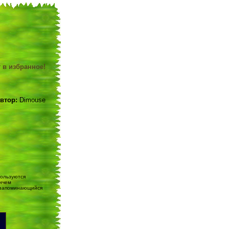
 в избранное!
втор:
Dimouse
пользуются
ричем
и запоминающийся