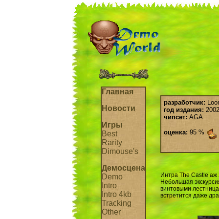
Главная
разработчик:
Loon
Новости
год издания:
2002 
чипсет:
AGA
Игры
оценка:
95 %
Best
Rarity
Dimouse's
Демосцена
Интра The Castle аж
Demo
Небольшая экскурсия
Intro
винтовыми лестница
Intro 4kb
встретится даже дра
Tracking
Other