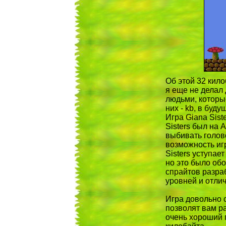
Об этой 32 кил
я еще не делал
людьми, которые
них - kb, в буд
Игра Giana Siste
Sisters был на 
выбивать голово
возможность иг
Sisters уступае
но это было об
спрайтов разра
уровней и отли
Игра довольно 
позволят вам р
очень хороший п