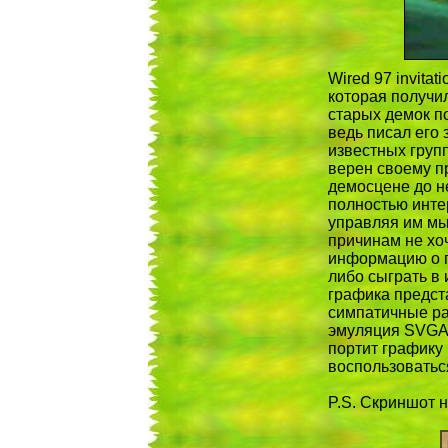
Wired 97 invita
которая получил
старых демок по
ведь писал его 
известных групп,
верен своему пр
демосцене до нег
полностью интер
управляя им мыш
причинам не хоч
информацию о п
либо сыграть в 
графика предст
симпатичные ра
эмуляция SVGA 
портит графику
воспользоватьс
P.S. Скриншот н