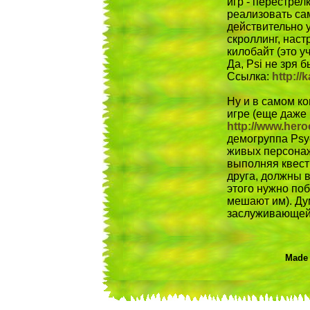
игр - перестрел
реализовать сам
действительно 
скроллинг, наст
килобайт (это у
Да, Psi не зря
Ссылка:
http://k
Ну и в самом к
игре (еще даже 
http://www.hero
демогруппа Psy
живых персонаже
выполняя квест
друга, должны в
этого нужно по
мешают им). Ду
заслуживающей
Made