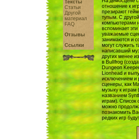
На демосцене с
Тексты
отношение к иг
Статьи
презирают гейме
Другой
тупым. С другой
материал
компьютерами н
FAQ
вспоминает эти
уважаемые сце
Отзывы
занимаются и с
Ссылки
могут служить т
написавший муз
других менее из
в Bullfrog (созд
Dungeon Keeper
Lionhead и выпу
исключением и 
сценеры, как M
музыку к играм 
названием Synth
играм). Список
можно продолжа
познакомить Ва
редких игр буду