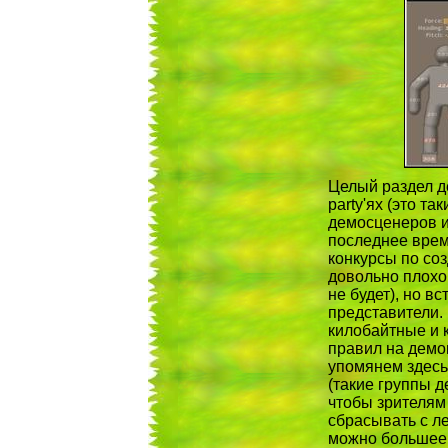
Целый раздел д
party'ях (это т
демосценеров и 
последнее врем
конкурсы по со
довольно плохог
не будет), но в
представители. 
килобайтные и к
правил на демоп
упомянем здесь 
(такие группы д
чтобы зрителям
сбрасывать с ле
можно большее 