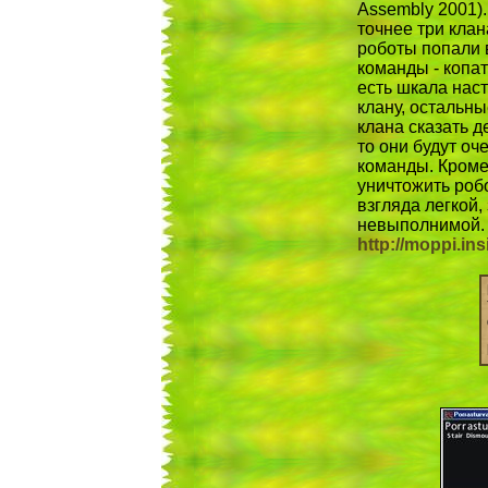
Assembly 2001). 
точнее три клан
роботы попали в
команды - копат
есть шкала нас
клану, остальны
клана сказать д
то они будут оч
команды. Кроме 
уничтожить роб
взгляда легкой,
невыполнимой.
http://moppi.ins