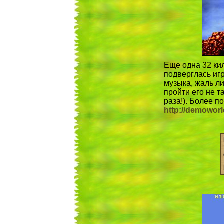
Еще одна 32 ки
подверглась игр
музыка, жаль л
пройти его не та
раза!). Более п
http://demowor