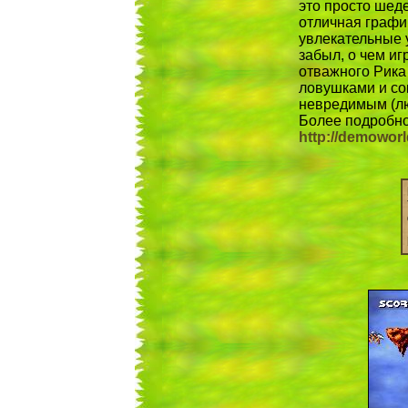
это просто шеде
отличная график
увлекательные у
забыл, о чем иг
отважного Рика
ловушками и со
невредимым (лю
Более подробно 
http://demoworl