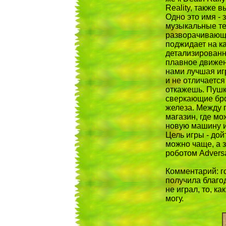
Reality, также 
Одно это имя - 
музыкальные те
разворачивающее
поджидает на к
детализированн
плавное движени
нами лучшая игр
и не отличается
откажешь. Пушк
сверкающие бро
железа. Между 
магазин, где мо
новую машину и
Цель игры - дой
можно чаще, а з
роботом Adversa
Комментарий: г
получила благод
не играл, то, ка
могу.