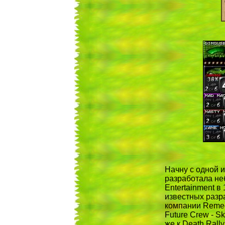
Начну с одной и
разработала н
Entertainment в
известных разра
компании Remed
Future Crew - S
же к Death Rally