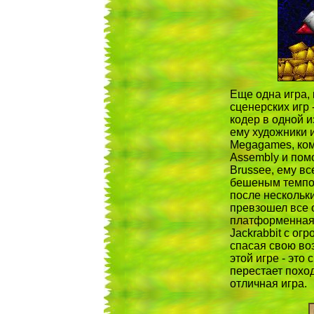
Еще одна игра, 
сценерских игр -
кодер в одной и
ему художники 
Megagames, ком
Assembly и пом
Brussee, ему вс
бешеным темпом
после нескольк
превзошел все 
платформенная 
Jackrabbit с ог
спасая свою во
этой игре - это
перестает похо
отличная игра.