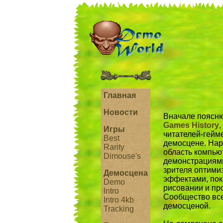
Главная
Новости
Вначале поясню,
Games History
,
Игры
читателей-гейм
Best
демосцене. Нар
Rarity
область компью
Dimouse's
демонстрациями
зрителя оптими
Демосцена
эффектами, пок
Demo
рисовании и пр
Intro
Сообщество все
Intro 4kb
демосценой.
Tracking