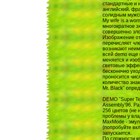
стандартные и 
английский, фра
солидным мужск
My wife is a wo
многократное э
совершенно зло
Изображение от
перечисляет чле
возникают неи
всей demo еще 
меняется и изо
световые эффек
бесконечно ух
проносится чис
количество знак
Mr. Black" опре
DEMO "Super Tel
Assembly'96. Р
256 цветов (не 
проблемы у вла
MaxMode - эмуля
(попробуйте вк
запускается.
По сложности к