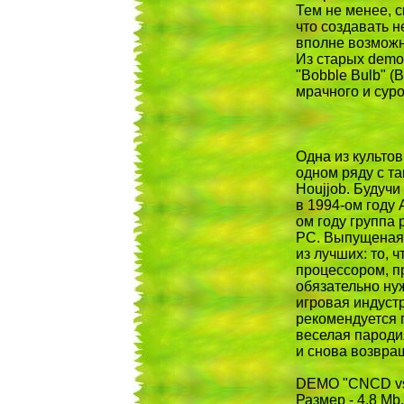
Тем не менее, с
что создавать 
вполне возможно
Из старых demo 
"Bobble Bulb" (
мрачного и суро
Одна из культо
одном ряду с та
Houjjob. Будуч
в 1994-ом году 
ом году группа
PC. Выпущеная т
из лучших: то, 
процессором, п
обязательно нуж
игровая индустр
рекомендуется п
веселая пароди
и снова возвра
DEMO "CNCD vs O
Размер - 4.8 Mb