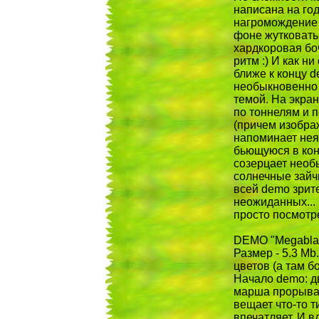
написана на год
нагромождение 
фоне жутковаты
хардкоровая б
ритм :) И как ни
ближе к концу 
необыкновенно
темой. Hа экран
по тоннелям и 
(причем изображ
напоминает нея
бьющуюся в кон
созерцает необ
солнечные зайчи
всей demo зрит
неожиданных... 
просто посмотре
DEMO "Megablast
Размер - 5.3 M
цветов (а там б
Hачало demo: д
марша прорываю
вещает что-то т
впечатляет. И в