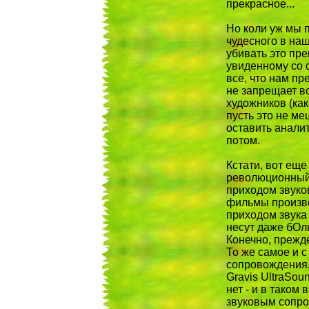
прекрасное...
Hо коли уж мы п
чудесного в на
убивать это пре
увиденному со 
все, что нам п
не запрещает в
художников (как
пусть это не м
оставить анали
потом.
Кстати, вот ещ
революционный
приходом звуков
фильмы произво
приходом звука
несут даже бОль
Конечно, прежде
То же самое и с
сопровождения,
Gravis UltraSou
нет - и в таком 
звуковым сопро