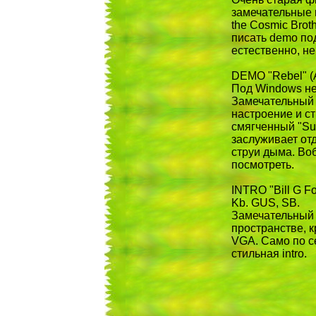
замечательные 
the Cosmic Brot
писать demo по
естественно, не
DEMO "Rebel" (A
Под Windows не
Замечательный 
настроение и с
смягченный "Sup
заслуживает от
струи дыма. Во
посмотреть.
INTRO "Bill G Fo
Kb. GUS, SB.
Замечательный 
пространстве, к
VGA. Само по с
стильная intro.