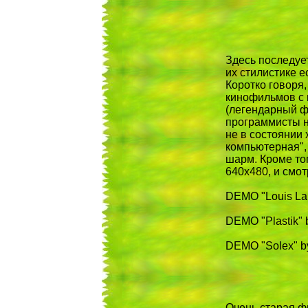
Здесь последует
их стилистике ес
Коротко говоря,
кинофильмов с 
(легендарный ф
программисты н
не в состоянии 
компьютерная",
шарм. Кроме то
640x480, и смот
DEMO "Louis Lan
DEMO "Plastik" 
DEMO "Solex" by
Очень старая ф