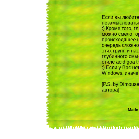
Если вы любите
незамысловатые
:) Кроме того, 
можно смело го
происходящее н
очередь сложнос
этих групп и на
глубинного смы
стиле acid goa
:) Если у Вас н
Windows, иначе 
[P.S. by Dimous
автора]
Made