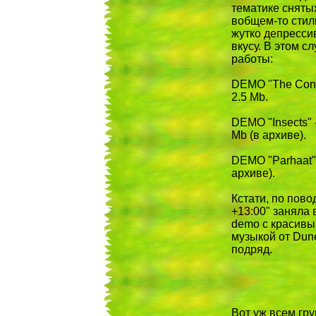
тематике сняты
вобщем-то стил
жутко депрессив
вкусу. В этом 
работы:
DEMO "The Contr
2.5 Mb.
DEMO "Insects" 
Mb (в архиве).
DEMO "Parhaat" 
архиве).
Кстати, по пово
+13:00" заняла 
demo с красивы
музыкой от Dune
подряд.
Вот уж всем гру