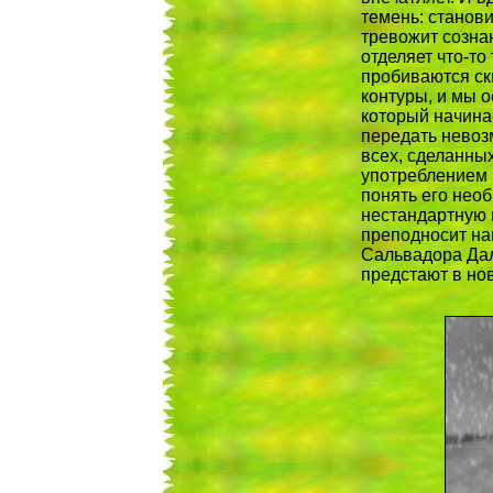
темень: станови
тревожит сознан
отделяет что-то
пробиваются ск
контуры, и мы о
который начина
передать невоз
всех, сделанных
употреблением 
понять его нео
нестандартную г
преподносит на
Сальвадора Дал
предстают в нов