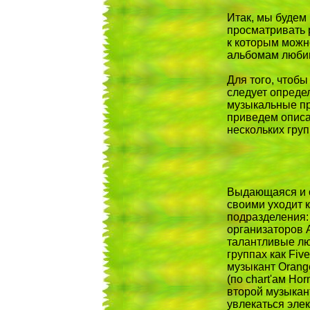
Итак, мы будем
просматривать 
к которым можн
альбомам любим
Для того, чтобы
следует определ
музыкальные пр
приведем описа
нескольких груп
Выдающаяся и о
своими уходит к
подразделения:
организаторов A
талантливые лю
группах как Fiv
музыкант Orang
(по chart'ам Hor
второй музыкант
увлекаться эле