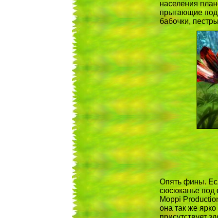
населения плане
прыгающие под 
бабочки, пестры
Опять фины. Есл
сюсюканье под 
Moppi Productio
она так же ярко 
присутствует з