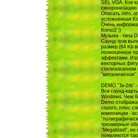
SB), VGA. Кое к
синхронизацию 
Описать intro, о
усложненная Kor
Очень информат
Korso2 :)
Музыка - типа D
Саунд-трэк вып
размер (64 Kb в
полноценное пр
эффектами. Из
векторных фигу
стилизованном 
"металическая" 
DEMO "Te-2rb" - 
Все саунд-карты
Windows. Чем б
Demo отображае
серого, плюс 
композиции - в
"полиграфически
трехмерные объ
"Megablast", н
появляются так