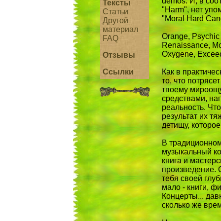
demos. И, в соо
Тексты
"Harm", нет упо
Статьи
"Moral Hard Cand
Другой
материал
Orange, Psychic
FAQ
Renaissance, Mo
Oxygene, Exceed
Отзывы
Ссылки
Как в практичес
то, что потрясет
твоему мироощ
средствами, на
реальность. Что
результат их тя
детищу, которое
В традиционном 
музыкальный ко
книга и мастер
произведение. 
тебя своей глуб
мало - книги, 
Концерты... дав
сколько же вре