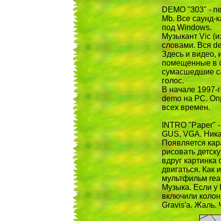
DEMO "303" - пе
Mb. Все саунд-к
под Windows.
Музыкант Vic (и
словами. Вся d
Здесь и видео,
помещенные в с
сумасшедшие са
голос.
В начале 1997-г
demo на PC. Оп
всех времен.
INTRO "Paper" -
GUS, VGA. Hика
Появляется кар
рисовать детску
вдруг картинка 
двигаться. Как и
мультфильм real
Музыка. Если у 
включили колонк
Gravis'a. Жаль.