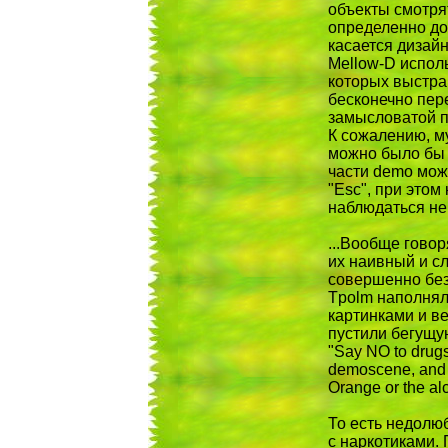
объекты смотря
определенно до
касается дизай
Mellow-D испол
которых выстра
бесконечно пер
замысловатой пе
К сожалению, му
можно было бы 
части demo мож
"Esc", при этом
наблюдаться не 
...Вообще гово
их наивный и с
совершенно без
Tpolm наполнял
картинками и ве
пустили бегущу
"Say NO to drugs
demoscene, and d
Orange or the al
То есть недолю
с наркотиками. 