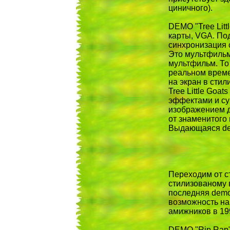
циничного).
DEMO "Tree Littl
карты, VGA. По
синхронизация с
Это мультфильм
мультфильм. То
реальном време
на экран в стил
Tree Little Goa
эффектами и су
изображением д
от знаменитого
Выдающаяся d
Переходим от с
стилизованому в
последняя demo
возможность наб
амижников в 199
DEMO "Rip Rap" 