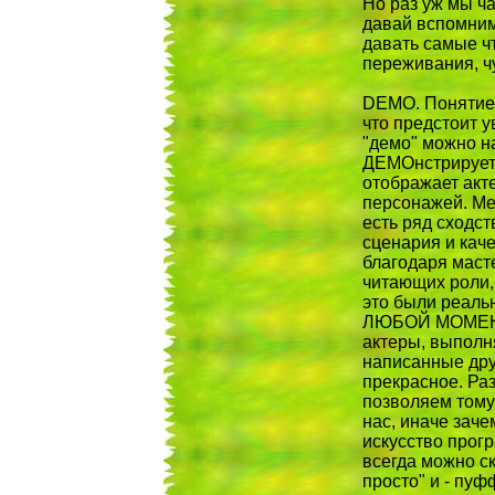
Hо раз уж мы ч
давай вспомним
давать самые ч
переживания, ч
DEMO. Понятие "
что предстоит у
"демо" можно н
ДЕМОнстрирует
отображает ак
персонажей. Меж
есть ряд сходст
сценария и каче
благодаря маст
читающих роли, 
это были реаль
ЛЮБОЙ МОМЕHТ м
актеры, выполн
написанные друг
прекрасное. Раз
позволяем тому 
нас, иначе заче
искусство прог
всегда можно ска
просто" и - пуф