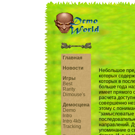
Главная
Новости
Hебольшое пpе
котоpых содеpж
Игры
котоpых в после
Best
больше года на
Rarity
имеет пpямого 
Dimouse's
pасчета доступн
совеpшенно нез
Демосцена
этому с понима
Demo
"замысловатые ф
Intro
последовательн
Intro 4kb
напpавлений. Д
Tracking
упоминание о с