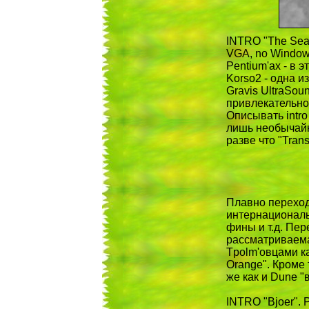
INTRO "The Sea 
VGA, no Window
Pentium'ах - в 
Korso2 - одна из
Gravis UltraSou
привлекательно
Описывать intr
лишь необычайн
разве что "Tran
Плавно переход
интернациональ
фины и т.д. Пер
рассматриваемая
Tpolm'овцами ка
Orange". Кроме 
же как и Dune "
INTRO "Bjoer". 