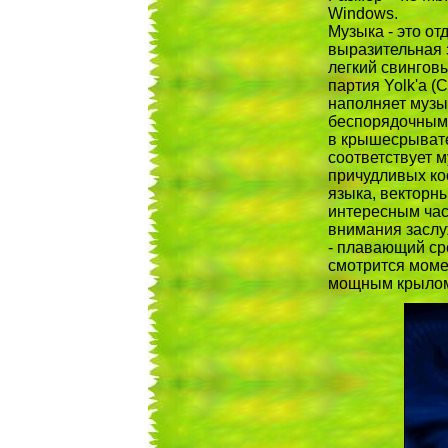
Windows.
Музыка - это от
выразительная з
легкий свинговы
партия Yolk'a (
наполняет муз
беспорядочным 
в крышесрывате
соответствует 
причудливых ко
языка, векторн
интересным час
внимания заслу
- плавающий ср
смотрится момен
мощным крылом