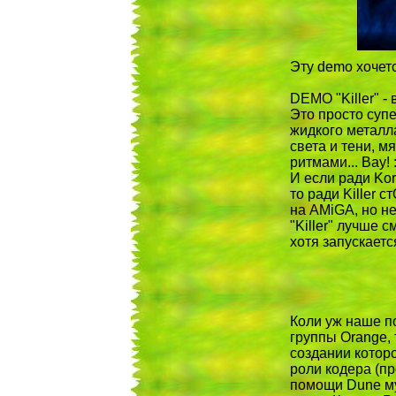
Эту demo хочет
DEMO "Killer" - 
Это просто супе
жидкого металла
света и тени, м
ритмами... Вау! :
И если ради Kor
то ради Killer 
на AMiGA, но не
"Killer" лучше
хотя запускаетс
Коли уж наше п
группы Orange, 
создании которо
роли кодера (пр
помощи Dune му