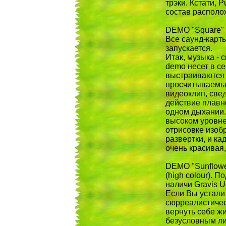
трэки. Кстати, 
состав располо
DEMO "Square" -
Все саунд-карты
запускается.
Итак, музыка - 
demo несет в с
выстраиваются 
просчитываемых
видеоклип, све
действие плавн
одном дыхании.
высоком уровне
отрисовке изоб
развертки, и ка
очень красивая,
DEMO "Sunflower
(high colour). 
наличи Gravis U
Если Вы устали
сюрреалистичес
вернуть себе ж
безусловным ли