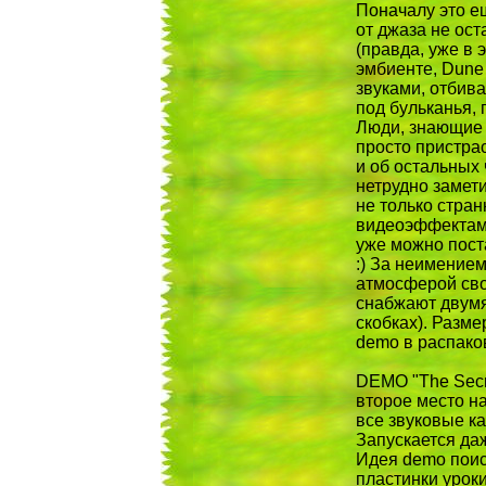
Поначалу это е
от джаза не ос
(правда, уже в 
эмбиенте, Dune
звуками, отбив
под бульканья,
Люди, знающие е
просто пристрас
и об остальных 
нетрудно замет
не только стра
видеоэффектами
уже можно поста
:) За неимение
атмосферой сво
снабжают двумя
скобках). Разме
demo в распако
DEMO "The Secret
второе место н
все звуковые ка
Запускается да
Идея demo поис
пластинки урок