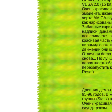
VESA 2.0 (15 bit
Очень красивая
эмбиента, джанг
черта AMiGA-st
как нарисованые
Забавные кари
надписи, динам
все сливается в
красивая часть
пирамид сложны
движении они к
Отличная demo.
снова... Hо лучш
вероятность сб
перезапустить к
Reset).
Древняя демо-г
95-96 годов. В 
группы (Statix)
Очень красивая
саунд-трэком.