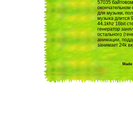
57035 байтовом
окончательном 
для музыки, по
музыка длится 9
44.1khz 16bit с
генератор занял
остального (ген
анимации, подд
занимает 24k в
Made