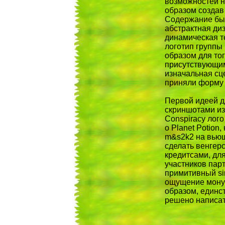
возможностей н
образом создав
Содержание был
абстрактная диза
динамическая т
логотип группы
образом для тог
присутствующим
изначальная сц
приняли форму 
Первой идеей дл
скриншотами из 
Conspiracy лого
о Planet Potion
m&s2k2 на вьющ
сделать венгерс
кредитсами, для
участников парт
примитивный sin
ощущение монум
образом, единс
решено написат