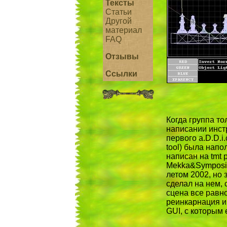
Тексты
Статьи
Другой
материал
FAQ
Отзывы
Ссылки
Когда группа то
написании инст
первого a.D.D.i.c
tool) была напо
написан на tmt 
Mekka&Symposiu
летом 2002, но 
сделал на нем, 
сцена все равн
реинкарнация и
GUI, с которым 