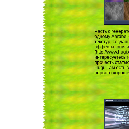
Часть с генерат
одному Aardbei'
текстур, созда
эффекты, описан
(http://www.hugi.
интересуетесь 
прочесть статью
Hugi. Там есть 
первого хорошег