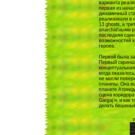
варианта реали
первая из начал
динамичный стар
реализовали в 
13 ghosts, а тре
anarchid'ными р
последняя сцен
возможностей ke
героев.
Первой была за
Первый скриншот
концептуальная
когда оказалось
не могли повери
планеты. Она в
планете Атреид
сцена коридора
Gargaj'я, и как 
делать бешены