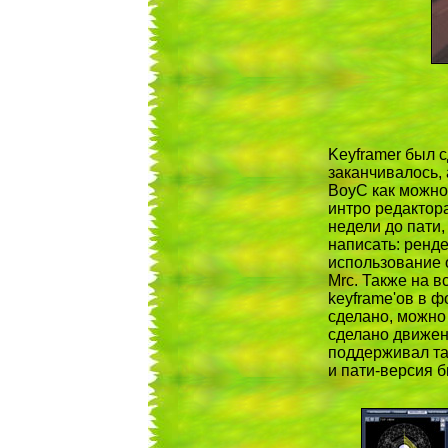
Keyframer был 
заканчивалось, 
BoyC как можно 
интро редактора
недели до пати
написать: ренде
использование 
Mrc. Также на 
keyframe'ов в ф
сделано, можно
сделано движен
поддерживал та
и пати-версия б