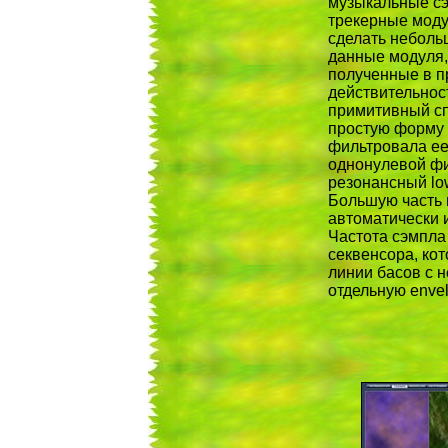
музыкальные сэ
трекерные моду
сделать неболь
данные модуля,
полученные в п
действительнос
примитивный сп
простую форму 
фильтровала ее
однонулевой фи
резонансный low
Большую часть 
автоматически 
Частота сэмпла
секвенсора, ко
линии басов с 
отдельную envel