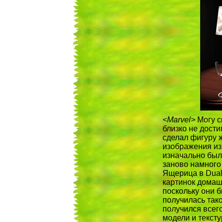
<Marvel>
Могу ск
близко не дости
сделал фигуру 
изображения из 
изначально была
заново намного 
Ящерица в Dual
картинок домаш
поскольку они 
получилась тако
получился всег
модели и тексту