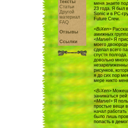
Тексты
меня знаете под
Статьи
23 года. Я был 
Другой
Sonic и в PC-гр
материал
Future Crew.
FAQ
<BiXen>
Расска
Отзывы
амижных группах
<Marvel>
Я прис
Ссылки
моего двоюродн
сделал всего па
спустя полгода.
довольно много 
незарелиженных
рисунков, кото
я до сих пор ме
мере никто меня
<BiXen>
Можешь 
заниматься рей
<Marvel>
Я поль
простые вещи в 
начал работать
было лишь пров
попасть в демог