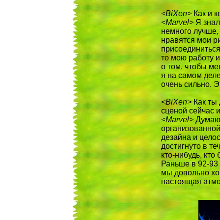
<BiXen>
Как и к
<Marvel>
Я знал 
немного лучше, 
нравятся мои ри
присоединиться
то мою работу и
о том, чтобы ме
я на самом деле
очень сильно. Э
<BiXen>
Как ты 
сценой сейчас и
<Marvel>
Думаю,
организованной
дезайна и цело
достигнуто в те
кто-нибудь, кто
Раньше в 92-93 
мы довольно хо
настоящая атм