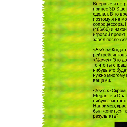
Впервые я встре
принес 3D Studi
сделал. В то вре
поэтому я не мо
сопроцессора. Н
(486/66) и нако
игровой проект 
завял после Ass
<BiXen>
Когда т
рейтрейсинговы
<Marvel>
Это до
то что ты спраш
нибудь это буде
нужно многому 
вещами.
<BiXen>
Скромны
Elegance и Dual
нибудь смотреть
Например, крас
был жениться, к
результата?