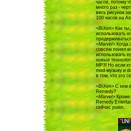
часов, потому 
много раз - чер
весь рисунок за
100 часов на As
<BiXen>
Как ты
использовать н
придерживаться 
<Marvel>
Когда 
совсем понял в
использовать е
новые технологи
MP3! Но если кт
mod-музыку и do
в том, что это с
<BiXen>
С кем 
Remedy?
<Marvel>
Кроме 
Remedy Entertai
сейчас ушел.