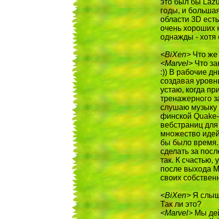
это был бы Lazu
годы, и большая 
области 3D есть
очень хороших к
однажды - хотя 
<BiXen>
Что же 
<Marvel>
Что за
:)) В рабочие д
создавая уровн
устаю, когда пр
тренажерного за
слушаю музыку 
финской Quake-
вебстраниц для 
множество идей,
бы было время. 
сделать за посл
так. К счастью,
после выхода Ma
своих собствен
<BiXen>
Я слыша
Так ли это?
<Marvel>
Мы дей