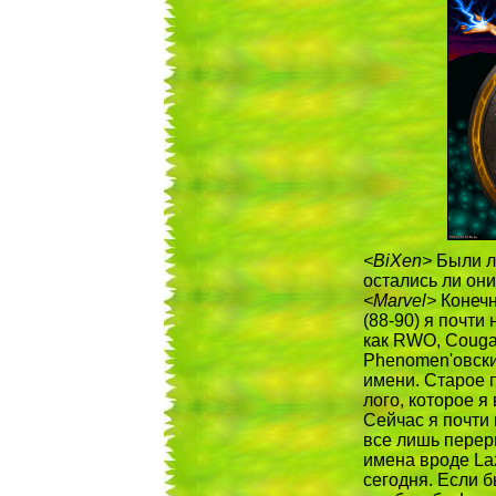
<BiXen>
Были ли
остались ли они
<Marvel>
Конечно
(88-90) я почти
как RWO, Cougar
Phenomen'овски
имени. Старое 
лого, которое я
Сейчас я почти
все лишь перер
имена вроде Laz
сегодня. Если б