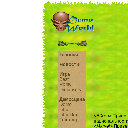
Главная
Новости
Игры
Best
Rarity
Dimouse's
Демосцена
Demo
Intro
Intro 4kb
<BiXen>
Привет,
Tracking
национальности,
<Marvel>
Привет