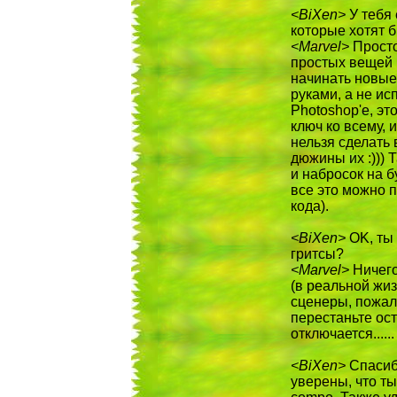
<BiXen>
У тебя 
которые хотят б
<Marvel>
Просто
простых вещей и
начинать новые
руками, а не и
Photoshop'е, эт
ключ ко всему,
нельзя сделать 
дюжины их :))) 
и набросок на б
все это можно п
кода).
<BiXen>
OK, ты 
гритсы?
<Marvel>
Ничего
(в реальной жиз
сценеры, пожал
перестаньте оста
отключается......
<BiXen>
Спасибо
уверены, что ты