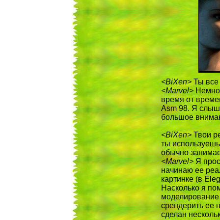
<BiXen>
Ты все 
<Marvel>
Немног
время от времен
Asm 98. Я слыш
большое вниман
<BiXen>
Твои ре
ты используешь,
обычно занима
<Marvel>
Я прос
начинаю ее реа
картинке (в Eleg
Насколько я пом
моделирование 
срендерить ее н
сделан несколь