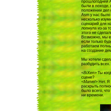
прошлогодней As
были в походе,
положении дел н
Asm у нас было
несколько изум
сценарий для н
лопнула из-за т
этого не сделал
Возможно, мы е
если только буд
работаем полны
на создание дем
Мы хотели сдела
разбудить всех.
<BiXen>
Ты когд
сцене?
<Marvel>
Нет. Я
раскрыть полнос
было всего, что
ни времени.