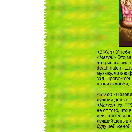
<BiXen>
У тебя 
<Marvel>
Это зав
что рисование г
deathmatch - др
музыку, читаю 
зал. Провожден
назвать хобби, 
<BiXen>
Назови 
лучший день в т
<Marvel>
Ух, ТР
не от того, что я
действительност
лучший день в ж
будущей женой в